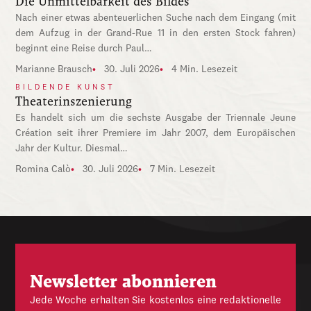
Die Unmittelbarkeit des Bildes
Nach einer etwas abenteuerlichen Suche nach dem Eingang (mit
dem Aufzug in der Grand-Rue 11 in den ersten Stock fahren)
beginnt eine Reise durch Paul…
Marianne Brausch
30. Juli 2026
4 Min. Lesezeit
BILDENDE KUNST
Theaterinszenierung
Es handelt sich um die sechste Ausgabe der Triennale Jeune
Création seit ihrer Premiere im Jahr 2007, dem Europäischen
Jahr der Kultur. Diesmal…
Romina Calò
30. Juli 2026
7 Min. Lesezeit
Newsletter abonnieren
Jede Woche erhalten Sie kostenlos eine redaktionelle