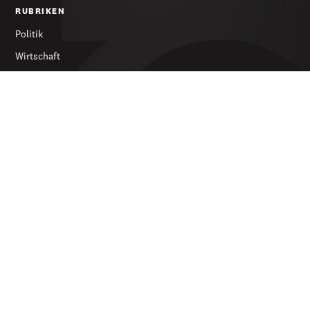
RUBRIKEN
Politik
Wirtschaft
Feuilleton
Archiv
SERVICES
Abonnieren
Werbung
Newsletter
DIE ZEITUNG
Über uns
Kontakt