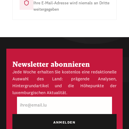
Ihre E-Mail-Adresse wird niemals an Dritte
weitergegeben
Newsletter abonnieren
Jede Woche erhalten Sie kostenlos eine redaktionelle
Auswahl des Land: prägende Analysen,
Hintergrundartikel und die Höhepunkte der
luxemburgischen Aktualität.
E-
Mail