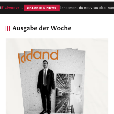
Lancement du nouveau site intern
'abonner →
BREAKING NEWS
Ausgabe der Woche