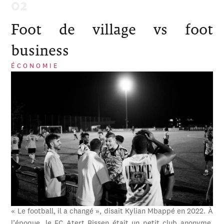
Foot de village vs foot
business
ÉCONOMIE
« Le football, il a changé », disait Kylian Mbappé en 2022. À
l’époque, le FC Atert Bissen était un petit club anonyme,