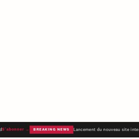
Lancement du nouveau site intern
S'abonner →
BREAKING NEWS