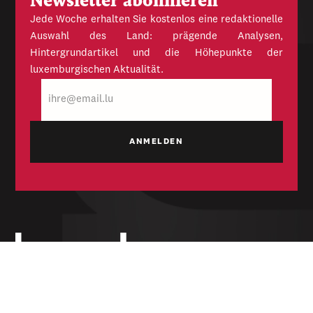
Newsletter abonnieren
Jede Woche erhalten Sie kostenlos eine redaktionelle
Auswahl des Land: prägende Analysen,
Hintergrundartikel und die Höhepunkte der
luxemburgischen Aktualität.
E-
Mail
Unabhängige Wochenzeitung für Politik,
Wirtschaft und Kultur des Großherzogtums