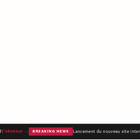
Lancement du nouveau site intern
'abonner →
BREAKING NEWS