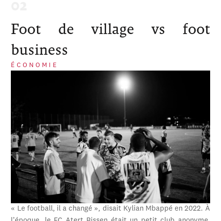
Foot de village vs foot
business
ÉCONOMIE
« Le football, il a changé », disait Kylian Mbappé en 2022. À
l’époque, le FC Atert Bissen était un petit club anonyme,