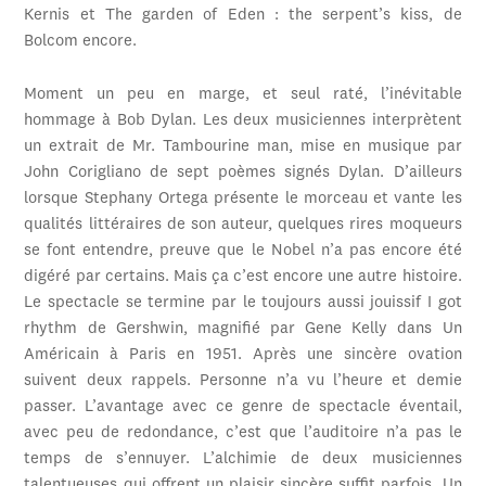
Kernis et The garden of Eden : the serpent’s kiss, de
Bolcom encore.
Moment un peu en marge, et seul raté, l’inévitable
hommage à Bob Dylan. Les deux musiciennes interprètent
un extrait de Mr. Tambourine man, mise en musique par
John Corigliano de sept poèmes signés Dylan. D’ailleurs
lorsque Stephany Ortega présente le morceau et vante les
qualités littéraires de son auteur, quelques rires moqueurs
se font entendre, preuve que le Nobel n’a pas encore été
digéré par certains. Mais ça c’est encore une autre histoire.
Le spectacle se termine par le toujours aussi jouissif I got
rhythm de Gershwin, magnifié par Gene Kelly dans Un
Américain à Paris en 1951. Après une sincère ovation
suivent deux rappels. Personne n’a vu l’heure et demie
passer. L’avantage avec ce genre de spectacle éventail,
avec peu de redondance, c’est que l’auditoire n’a pas le
temps de s’ennuyer. L’alchimie de deux musiciennes
talentueuses qui offrent un plaisir sincère suffit parfois. Un