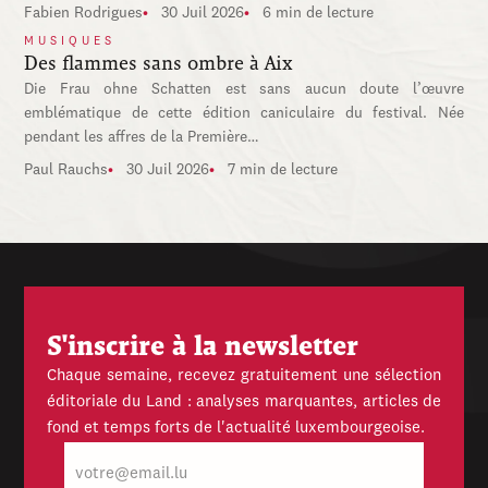
Fabien Rodrigues
30 Juil 2026
6 min de lecture
MUSIQUES
Des flammes sans ombre à Aix
Die Frau ohne Schatten est sans aucun doute l’œuvre
emblématique de cette édition caniculaire du festival. Née
pendant les affres de la Première…
Paul Rauchs
30 Juil 2026
7 min de lecture
S'inscrire à la newsletter
Chaque semaine, recevez gratuitement une sélection
éditoriale du Land : analyses marquantes, articles de
fond et temps forts de l'actualité luxembourgeoise.
E-
mail