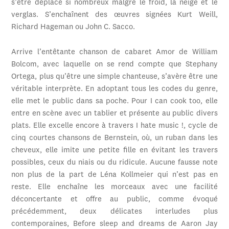
s’être déplacé si nombreux malgré le froid, la neige et le
verglas. S’enchaînent des œuvres signées Kurt Weill,
Richard Hageman ou John C. Sacco.
Arrive l’entêtante chanson de cabaret Amor de William
Bolcom, avec laquelle on se rend compte que Stephany
Ortega, plus qu’être une simple chanteuse, s’avère être une
véritable interprète. En adoptant tous les codes du genre,
elle met le public dans sa poche. Pour I can cook too, elle
entre en scène avec un tablier et présente au public divers
plats. Elle excelle encore à travers I hate music !, cycle de
cinq courtes chansons de Bernstein, où, un ruban dans les
cheveux, elle imite une petite fille en évitant les travers
possibles, ceux du niais ou du ridicule. Aucune fausse note
non plus de la part de Léna Kollmeier qui n’est pas en
reste. Elle enchaîne les morceaux avec une facilité
déconcertante et offre au public, comme évoqué
précédemment, deux délicates interludes plus
contemporaines, Before sleep and dreams de Aaron Jay