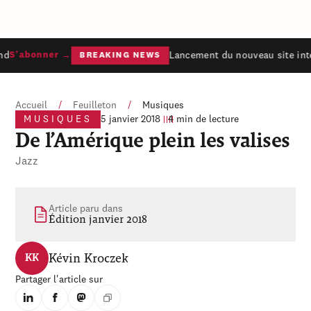
d
Lancement du nouveau site inte
S'abonner →
BREAKING NEWS
Accueil
/
Feuilleton
/
Musiques
MUSIQUES
5 janvier 2018
4 min de lecture
De l’Amérique plein les valises
Jazz
Article paru dans
Édition janvier 2018
Kévin Kroczek
KK
Partager l'article sur