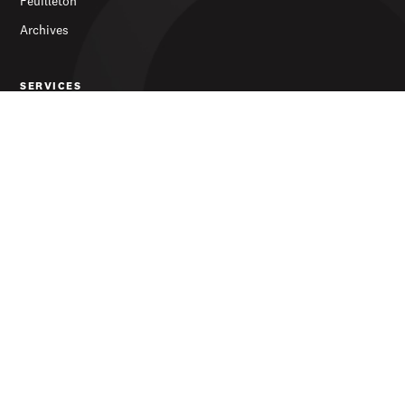
Feuilleton
Archives
SERVICES
S’abonner
Publicité
Newsletter
LE JOURNAL
À propos
Contact
© 2026 d'Lëtzebuerger Land — Tous droits réservés
Protection des données
Conditions générales de vente
Impressum