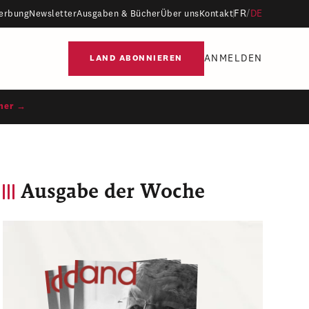
FR
/
DE
erbung
Newsletter
Ausgaben & Bücher
Über uns
Kontakt
ANMELDEN
LAND ABONNIEREN
ner →
Ausgabe der Woche