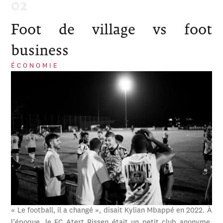
Foot de village vs foot
business
ÉCONOMIE
« Le football, il a changé », disait Kylian Mbappé en 2022. À
l’époque, le FC Atert Bissen était un petit club anonyme,