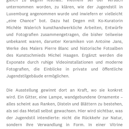
gleich zu Beginn festhält. Vielmehr sei der Versuch
unternommen worden, zu klären, wie der Jugendstil in
Luxemburg angenommen wurde und inwiefern er vielleicht
„eine Chance“ bot. Dazu hat Degen mit Ko-Kuratorin
Michèle Walerich kunsthandwerkliche Arbeiten, Entwürfe
und Fotografien zusammengetragen, die bisher teilweise
unbekannt waren, darunter Keramiken von Antoine Jans,
Werke des Malers Pierre Blanc und historische Fotoalben
des Kunstschmieds Michel Haagen. Ergänzt werden die
Exponate durch ruhige Videoinstallationen und moderne
Fotografien, die Einblicke in private und öffentliche
Jugendstilgebäude ermöglichen.
Die Ausstellung gewinnt dort an Kraft, wo sie konkret
wird. Ein Gitter, eine Lampe, wandgebundene Ornamente –
alles scheint aus Ranken, Disteln und Blättern zu bestehen,
als sei das Metall selbst gewachsen. Hier wird sichtbar, was
der Jugendstil intendierte: nicht die Rückkehr zur Natur,
sondern ihre Verwandlung in Form. In einer Vitrine