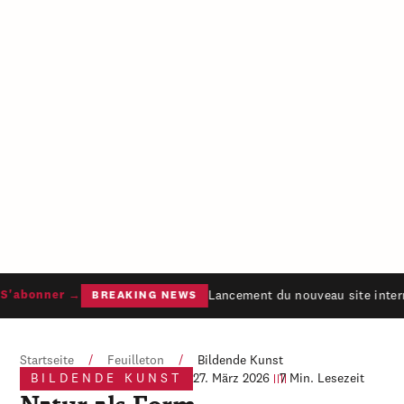
Lancement du nouveau site intern
'abonner →
BREAKING NEWS
Startseite
/
Feuilleton
/
Bildende Kunst
BILDENDE KUNST
27. März 2026
7 Min. Lesezeit