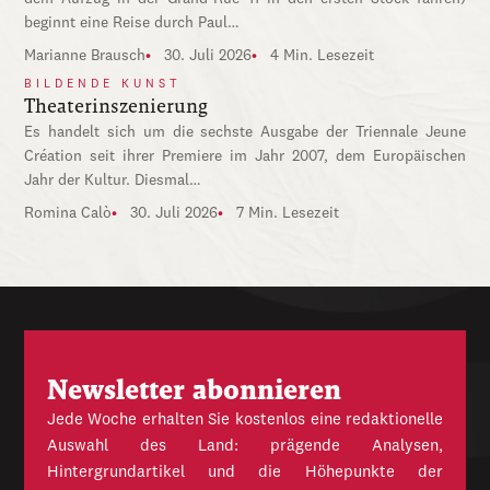
beginnt eine Reise durch Paul…
Marianne Brausch
30. Juli 2026
4 Min. Lesezeit
BILDENDE KUNST
Theaterinszenierung
Es handelt sich um die sechste Ausgabe der Triennale Jeune
Création seit ihrer Premiere im Jahr 2007, dem Europäischen
Jahr der Kultur. Diesmal…
Romina Calò
30. Juli 2026
7 Min. Lesezeit
Newsletter abonnieren
Jede Woche erhalten Sie kostenlos eine redaktionelle
Auswahl des Land: prägende Analysen,
Hintergrundartikel und die Höhepunkte der