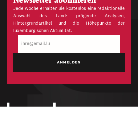
Newsletter abonnieren
Jede Woche erhalten Sie kostenlos eine redaktionelle
Auswahl des Land: prägende Analysen,
Hintergrundartikel und die Höhepunkte der
luxemburgischen Aktualität.
E-
Mail
Unabhängige Wochenzeitung für Politik,
Wirtschaft und Kultur des Großherzogtums