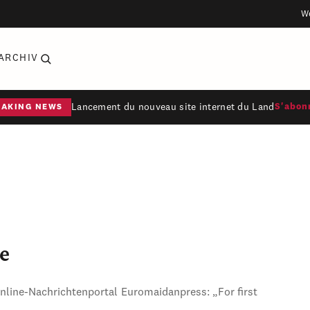
W
ARCHIV
Lancement du nouveau site internet du Land
S'abon
EAKING NEWS
e
Online-Nachrichtenportal Euromaidanpress: „For first