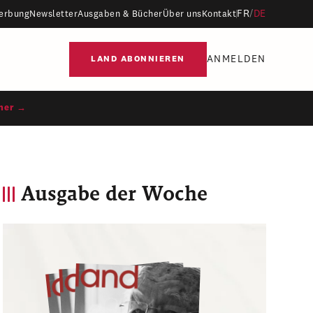
FR
/
DE
erbung
Newsletter
Ausgaben & Bücher
Über uns
Kontakt
ANMELDEN
LAND ABONNIEREN
ner →
Ausgabe der Woche