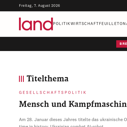
Freitag, 7. August 2026
POLITIK
WIRTSCHAFT
FEUILLETON
BR
Titelthema
GESELLSCHAFTSPOLITIK
Mensch und Kampfmaschin
Am 28. Januar dieses Jahres titelte das ukrainische 