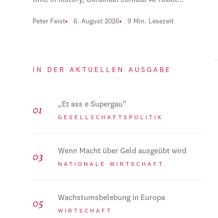
time in history, Ukrainian combat AI-robot…
Peter Feist
6. August 2026
9 Min. Lesezeit
IN DER AKTUELLEN AUSGABE
„Et ass e Supergau“
GESELLSCHAFTSPOLITIK
Wenn Macht über Geld ausgeübt wird
NATIONALE WIRTSCHAFT
Wachstumsbelebung in Europa
WIRTSCHAFT