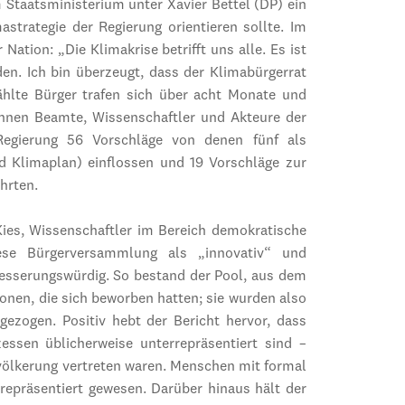
 Staatsministerium unter Xavier Bettel (DP) ein
astrategie der Regierung orientieren sollte. Im
Nation: „Die Klimakrise betrifft uns alle. Es ist
den. Ich bin überzeugt, dass der Klimabürgerrat
ählte Bürger trafen sich über acht Monate und
ihnen Beamte, Wissenschaftler und Akteure der
 Regierung 56 Vorschläge von denen fünf als
 Klimaplan) einflossen und 19 Vorschläge zur
hrten.
Kies, Wissenschaftler im Bereich demokratische
ese Bürgerversammlung als „innovativ“ und
besserungswürdig. So bestand der Pool, aus dem
onen, die sich beworben hatten; sie wurden also
 gezogen. Positiv hebt der Bericht hervor, dass
essen üblicherweise unterrepräsentiert sind –
völkerung vertreten waren. Menschen mit formal
repräsentiert gewesen. Darüber hinaus hält der