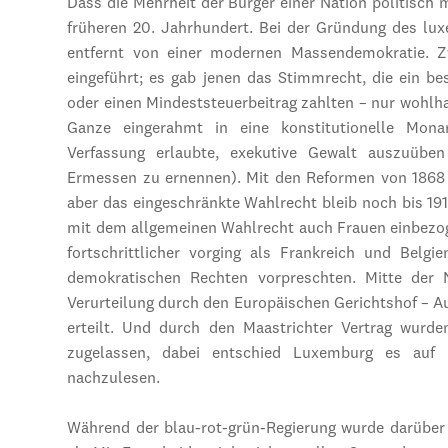
Dass die Mehrheit der Bürger einer Nation politisch 
früheren 20. Jahrhundert. Bei der Gründung des lu
entfernt von einer modernen Massendemokratie. Z
eingeführt; es gab jenen das Stimmrecht, die ein 
oder einen Mindeststeuerbeitrag zahlten – nur wohlh
Ganze eingerahmt in eine konstitutionelle Mona
Verfassung erlaubte, exekutive Gewalt auszuüben
Ermessen zu ernennen). Mit den Reformen von 1868
aber das eingeschränkte Wahlrecht bleib noch bis 1
mit dem allgemeinen Wahlrecht auch Frauen einbezog
fortschrittlicher vorging als Frankreich und Belgi
demokratischen Rechten vorpreschten. Mitte der N
Verurteilung durch den Europäischen Gerichtshof – 
erteilt. Und durch den Maastrichter Vertrag wur
zugelassen, dabei entschied Luxemburg es auf
nachzulesen.
Während der blau-rot-grün-Regierung wurde darüber 