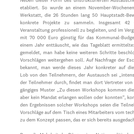
Neben dieser Form des unstrukturierten Austausch
etabliert. So wurde an einem November-Wochenend
Werkstatt, die 26 Stunden lang 50 Hauptstadt-B
konkrete Projekte zu sammeln. Insgesamt 42
Veranstaltung professionell zu begleiten, und im Verg
mit 70 000 Euro günstig für das Kommunal-Budget
einem Jahr enttäuscht, wie das Tageblatt ermittelt
gemeldet, man habe keine weiteren Schritte beschl
Vorschlägen weitergehen soll. Auf Nachfrage der Es
bekannt, man werde dieses Jahr konkreter auf die
Lob von den Teilnehmern, der Austausch sei „intens
der Teilnehmer durch, findet man dort Vertreter von 
gängiges Muster „Zu diesen Workshops kommen die üb
aber kein Mandat erlangen wollen oder konnten“, kom
den Ergebnissen solcher Workshops seien die Teilne
Vorschläge auf dem Tisch eines Mitarbeiters vom techn
zu dem Konzept passen, das er sich bereits ausgedach