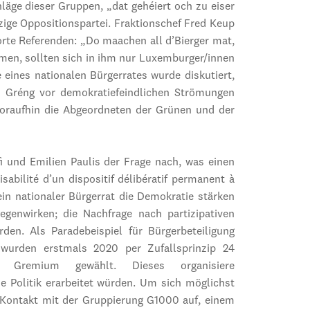
äge dieser Gruppen, „dat gehéiert och zu eiser
nzige Oppositionspartei. Fraktionschef Fred Keup
orte Referenden: „Do maachen all d’Bierger mat,
men, sollten sich in ihm nur Luxemburger/innen
 eines nationalen Bürgerrates wurde diskutiert,
i Gréng vor demokratiefeindlichen Strömungen
woraufhin die Abgeordneten der Grünen und der
i und Emilien Paulis der Frage nach, was einen
bilité d’un dispositif délibératif permanent à
ein nationaler Bürgerrat die Demokratie stärken
genwirken; die Nachfrage nach partizipativen
en. Als Paradebeispiel für Bürgerbeteiligung
wurden erstmals 2020 per Zufallsprinzip 24
s Gremium gewählt. Dieses organisiere
 Politik erarbeitet würden. Um sich möglichst
 Kontakt mit der Gruppierung G1000 auf, einem