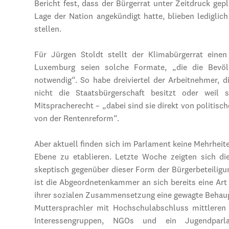
Bericht fest, dass der Bürgerrat unter Zeitdruck ge
Lage der Nation angekündigt hatte, blieben lediglic
stellen.
Für Jürgen Stoldt stellt der Klimabürgerrat eine
Luxemburg seien solche Formate, „die die Bevöl
notwendig“. So habe dreiviertel der Arbeitnehmer, d
nicht die Staatsbürgerschaft besitzt oder weil 
Mitspracherecht – „dabei sind sie direkt von politisc
von der Rentenreform“.
Aber aktuell finden sich im Parlament keine Mehrheit
Ebene zu etablieren. Letzte Woche zeigten sich d
skeptisch gegenüber dieser Form der Bürgerbeteilig
ist die Abgeordnetenkammer an sich bereits eine Art
ihrer sozialen Zusammensetzung eine gewagte Behaupt
Muttersprachler mit Hochschulabschluss mittleren 
Interessengruppen, NGOs und ein Jugendparla