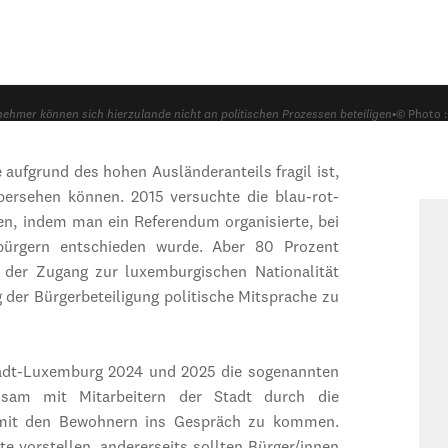
nehmer können sich hierzulande nicht an politischen Prozessen beteiligen
•
© Photo :
aufgrund des hohen Ausländeranteils fragil ist,
bersehen können. 2015 versuchte die blau-rot-
ten, indem man ein Referendum organisierte, bei
bürgern entschieden wurde. Aber 80 Prozent
der Zugang zur luxemburgischen Nationalität
g der Bürgerbeteiligung politische Mitsprache zu
tadt-Luxemburg 2024 und 2025 die sogenannten
insam mit Mitarbeitern der Stadt durch die
n mit den Bewohnern ins Gespräch zu kommen.