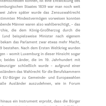
mitentscheiden können, ist eine Entwicklung des
xemburgischen Staates 1839 war man noch weit
wei Jahre später wurde das Zensuswahlrecht
bestimmten Mindestvermögen vorweisen konnten
abende Männer waren also wahlberechtigt, – das
rchie, die dem König-Großherzog durch die
 (und beispielsweise Minister nach eigenem
 bekam das Parlament zwar etwas mehr Macht,
919 bestehen. Nach dem Ersten Weltkrieg wurden
en – womit Luxemburg in dieser Hinsicht sogar
en; beides Länder, die im 19. Jahrhundert mit
eunziger schließlich wurde – aufgrund einer
Ausländern das Wahlrecht für die Berufskammern
den EU-Bürger zu Gemeinde- und Europawahlen
 alle Ausländer auszudehnen, wie in Forum
hinaus ein Instrument erprobt, dass die Bürger