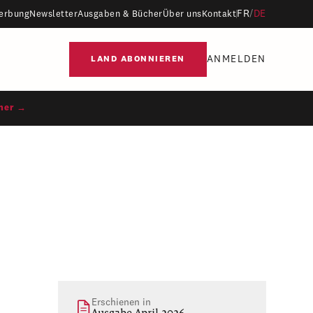
FR
/
DE
erbung
Newsletter
Ausgaben & Bücher
Über uns
Kontakt
ANMELDEN
LAND ABONNIEREN
ner →
Erschienen in