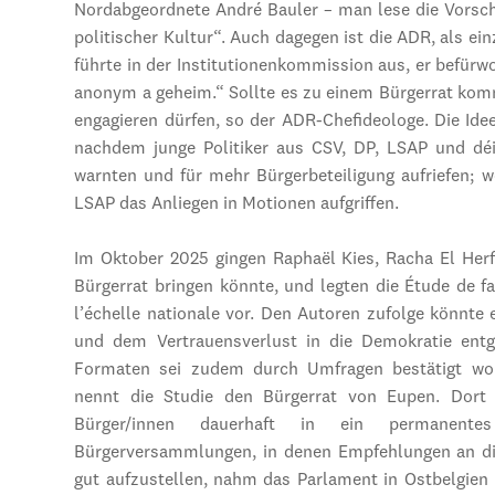
Nordabgeordnete André Bauler – man lese die Vorschl
politischer Kultur“. Auch dagegen ist die ADR, als ei
führte in der Institutionenkommission aus, er befürw
anonym a geheim.“ Sollte es zu einem Bürgerrat kom
engagieren dürfen, so der ADR-Chefideologe. Die Idee
nachdem junge Politiker aus CSV, DP, LSAP und dé
warnten und für mehr Bürgerbeteiligung aufriefen; 
LSAP das Anliegen in Motionen aufgriffen.
Im Oktober 2025 gingen Raphaël Kies, Racha El Herf
Bürgerrat bringen könnte, und legten die Étude de faisa
l’échelle nationale vor. Den Autoren zufolge könnte 
und dem Vertrauensverlust in die Demokratie entge
Formaten sei zudem durch Umfragen bestätigt word
nennt die Studie den Bürgerrat von Eupen. Dort 
Bürger/innen dauerhaft in ein permanente
Bürgerversammlungen, in denen Empfehlungen an die
gut aufzustellen, nahm das Parlament in Ostbelgien