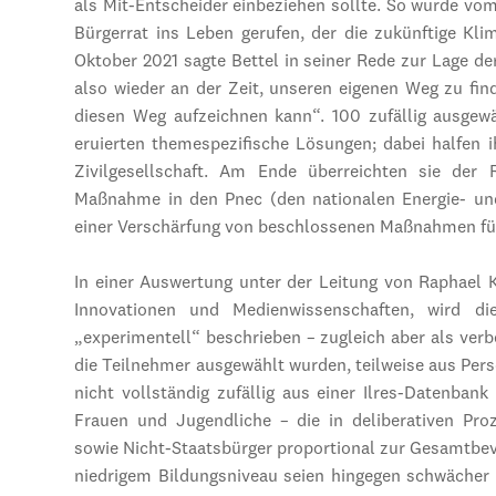
als Mit-Entscheider einbeziehen sollte. So wurde vom
Bürgerrat ins Leben gerufen, der die zukünftige Klim
Oktober 2021 sagte Bettel in seiner Rede zur Lage der 
also wieder an der Zeit, unseren eigenen Weg zu fin
diesen Weg aufzeichnen kann“. 100 zufällig ausgew
eruierten themespezifische Lösungen; dabei halfen 
Zivilgesellschaft. Am Ende überreichten sie der
Maßnahme in den Pnec (den nationalen Energie- und
einer Verschärfung von beschlossenen Maßnahmen fü
In einer Auswertung unter der Leitung von Raphael 
Innovationen und Medienwissenschaften, wird di
„experimentell“ beschrieben – zugleich aber als ver
die Teilnehmer ausgewählt wurden, teilweise aus Pers
nicht vollständig zufällig aus einer Ilres-Datenbank
Frauen und Jugendliche – die in deliberativen Proz
sowie Nicht-Staatsbürger proportional zur Gesamtbe
niedrigem Bildungsniveau seien hingegen schwächer 