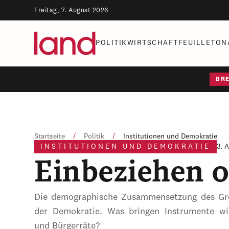
Freitag, 7. August 2026
POLITIK
WIRTSCHAFT
FEUILLETON
BR
Startseite
/
Politik
/
Institutionen und Demokratie
INSTITUTIONEN UND DEMOKRATIE
3. 
Einbeziehen o
Die demographische Zusammensetzung des Gro
der Demokratie. Was bringen Instrumente wie
und Bürgerräte?