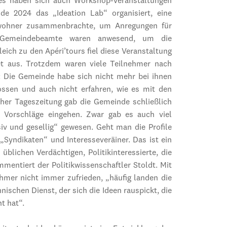
es haben sich auch Workshop-Veranstaltungen
e 2024 das „Ideation Lab“ organisiert, eine
ewohner zusammenbrachte, um Anregungen für
 Gemeindebeamte waren anwesend, um die
leich zu den Apéri’tours fiel diese Veranstaltung
 aus. Trotzdem waren viele Teilnehmer nach
e: Die Gemeinde habe sich nicht mehr bei ihnen
ossen und auch nicht erfahren, wie es mit den
cher Tageszeitung gab die Gemeinde schließlich
 Vorschläge eingehen. Zwar gab es auch viel
iv und gesellig“ gewesen. Geht man die Profile
„Syndikaten“ und Interesseveräiner. Das ist ein
lichen Verdächtigen, Politikinteressierte, die
mentiert der Politikwissenschaftler Stoldt. Mit
hmer nicht immer zufrieden, „häufig landen die
ischen Dienst, der sich die Ideen rauspickt, die
t hat“.