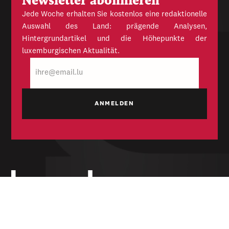
Newsletter abonnieren
Jede Woche erhalten Sie kostenlos eine redaktionelle
Auswahl des Land: prägende Analysen,
Hintergrundartikel und die Höhepunkte der
luxemburgischen Aktualität.
E-
Mail
Unabhängige Wochenzeitung für Politik,
Wirtschaft und Kultur des Großherzogtums