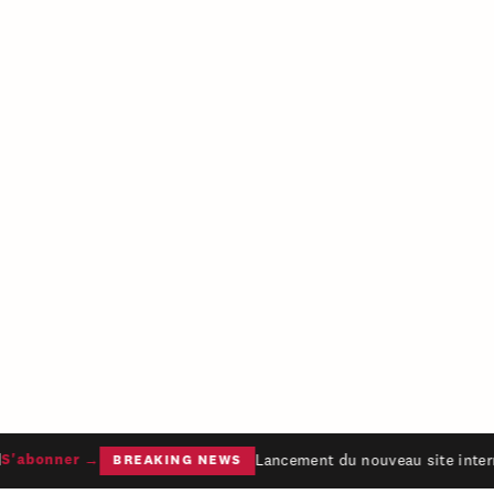
Lancement du nouveau site intern
'abonner →
BREAKING NEWS