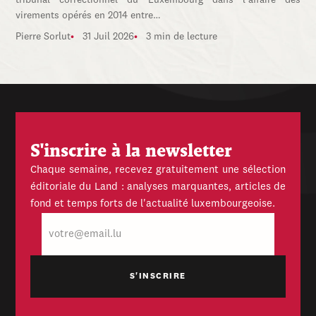
tribunal correctionnel du Luxembourg dans l’affaire des
virements opérés en 2014 entre…
Pierre Sorlut
31 Juil 2026
3 min de lecture
S'inscrire à la newsletter
Chaque semaine, recevez gratuitement une sélection
éditoriale du Land : analyses marquantes, articles de
fond et temps forts de l'actualité luxembourgeoise.
E-
mail