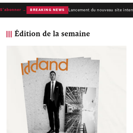
Lancement du nouveau site interne
'abonner →
BREAKING NEWS
Édition de la semaine