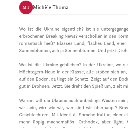
Michèle Thoma
MT
Wo ist die Ukraine eigentlich? Ist sie untergegan
erbrochenen Breaking News? Verschollen in den Kornf
romantisch hieß? Blasses Land, flaches Land, eher f
Sonnenblumen, ach ja Sonnenblumen. Und jetzt Drohne
Wo ist die Ukraine geblieben? In der Ukraine, wo si
Möchtegern-Neue in der Klasse, alle stoßen sich an, 
auf den Boden, da liegt ein Schatz. Zeigt auf den Bod
gut in Drohnen. Jetzt. Sie dreht den Spieß um, zielt m
Warum will die Ukraine auch unbedingt Westen sein,
wir sein, wirr wie wir, wer sind wir überhaupt? Br
Geschlechtern. Mit Identität Sprache Kultur, einer e
mehr üppig machomafiös. Orthodox, aber light. 