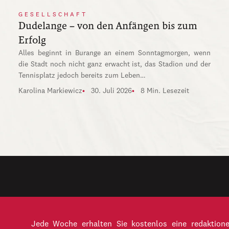
GESELLSCHAFT
Dudelange – von den Anfängen bis zum
Erfolg
Alles beginnt in Burange an einem Sonntagmorgen, wenn
die Stadt noch nicht ganz erwacht ist, das Stadion und der
Tennisplatz jedoch bereits zum Leben…
Karolina Markiewicz
30. Juli 2026
8 Min. Lesezeit
Jede Woche erhalten Sie kostenlos eine redaktion