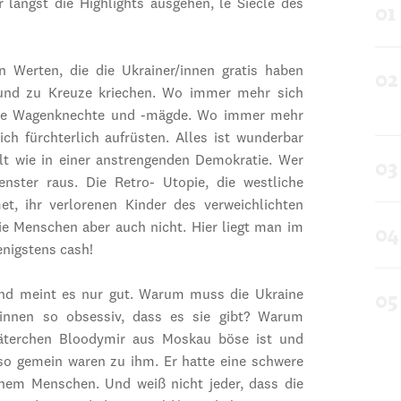
 längst die Highlights ausgehen, le Siècle des
Werten, die die Ukrainer/innen gratis haben
 und zu Kreuze kriechen. Wo immer mehr sich
l die Wagenknechte und -mägde. Wo immer mehr
ich fürchterlich aufrüsten. Alles ist wunderbar
lt wie in einer anstrengenden Demokratie. Wer
Fenster raus. Die Retro- Utopie, die westliche
t, ihr verlorenen Kinder des verweichlichten
die Menschen aber auch nicht. Hier liegt man im
enigstens cash!
and meint es nur gut. Warum muss die Ukraine
innen so obsessiv, dass es sie gibt? Warum
 Väterchen Bloodymir aus Moskau böse ist und
 so gemein waren zu ihm. Er hatte eine schwere
nem Menschen. Und weiß nicht jeder, dass die