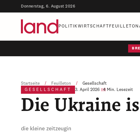
Donnerstag, 6. August 2026
POLITIK
WIRTSCHAFT
FEUILLETON
BR
Startseite
/
Feuilleton
/
Gesellschaft
GESELLSCHAFT
3. April 2026
4 Min. Lesezeit
Die Ukraine is
die kleine zeitzeugin