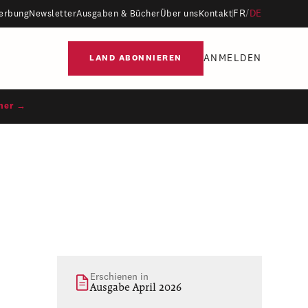
FR
/
DE
erbung
Newsletter
Ausgaben & Bücher
Über uns
Kontakt
ANMELDEN
LAND ABONNIEREN
ner →
Erschienen in
Ausgabe April 2026