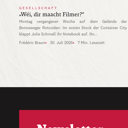
GESELLSCHAFT
„Wéi, dir maacht Filmer?“
Montag vergangener Woche auf dem Gelände der
Bonneweger Rotonden: Im ersten Stock der Container City
klappt Julie Schroell ihr Notebook auf. Ihr…
Frédéric Braun
30. Juli 2026
7 Min. Lesezeit