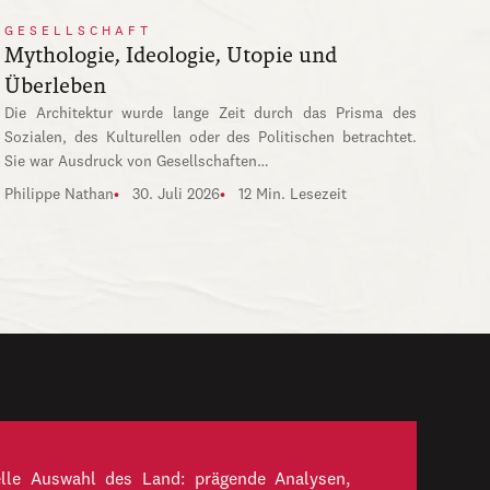
GESELLSCHAFT
Mythologie, Ideologie, Utopie und
Überleben
Die Architektur wurde lange Zeit durch das Prisma des
Sozialen, des Kulturellen oder des Politischen betrachtet.
Sie war Ausdruck von Gesellschaften…
Philippe Nathan
30. Juli 2026
12 Min. Lesezeit
elle Auswahl des Land: prägende Analysen,