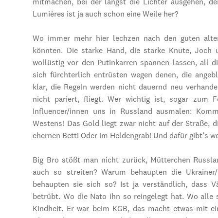
mitmachen, bei der längst die Lichter ausgehen, der
Lumières ist ja auch schon eine Weile her?
Wo immer mehr hier lechzen nach den guten alten 
könnten. Die starke Hand, die starke Knute, Joch
wollüstig vor den Putinkarren spannen lassen, al
sich fürchterlich entrüsten wegen denen, die angebl
klar, die Regeln werden nicht dauernd neu verhande
nicht pariert, fliegt. Wer wichtig ist, sogar zum 
Influencer/innen uns in Russland ausmalen: Komme
Westens! Das Gold liegt zwar nicht auf der Straße, 
ehernen Bett! Oder im Heldengrab! Und dafür gibt’s w
Big Bro stößt man nicht zurück, Mütterchen Russl
auch so streiten? Warum behaupten die Ukrainer/
behaupten sie sich so? Ist ja verständlich, dass
betrübt. Wo die Nato ihn so reingelegt hat. Wo alle
Kindheit. Er war beim KGB, das macht etwas mit ei