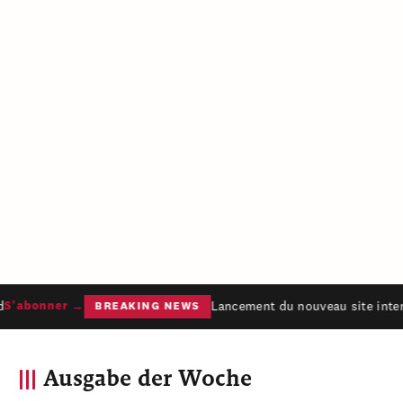
Lancement du nouveau site inter
S'abonner →
BREAKING NEWS
Ausgabe der Woche