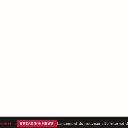
Lancement du nouveau site internet du
nner →
BREAKING NEWS