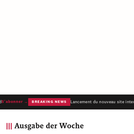
Lancement du nouveau site intern
'abonner →
BREAKING NEWS
Ausgabe der Woche