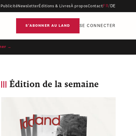
FR
/
DE
Publicité
Newsletter
Éditions & Livres
À propos
Contact
SE CONNECTER
S'ABONNER AU LAND
ner →
Édition de la semaine