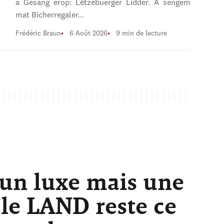
a Gesang erop: Lëtzebuerger Lidder. A sengem
mat Bicherregaler…
Frédéric Braun
6 Août 2026
9 min de lecture
 un luxe mais une
 le LAND reste ce