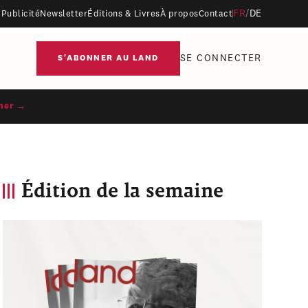
FR
/
DE
Publicité
Newsletter
Éditions & Livres
À propos
Contact
SE CONNECTER
S'ABONNER AU LAND
ner →
Édition de la semaine