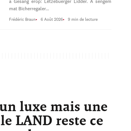
a Gesang erop: Lëtzebuerger Lidder. A sengem
mat Bicherregaler…
Frédéric Braun
6 Août 2026
9 min de lecture
 un luxe mais une
 le LAND reste ce