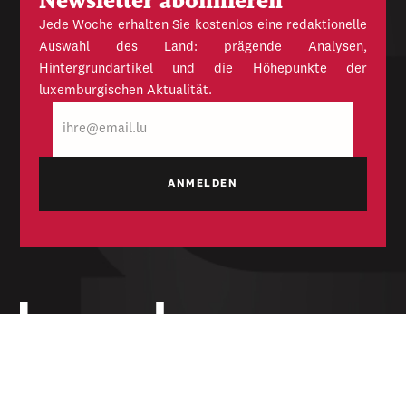
Newsletter abonnieren
Jede Woche erhalten Sie kostenlos eine redaktionelle
Auswahl des Land: prägende Analysen,
Hintergrundartikel und die Höhepunkte der
luxemburgischen Aktualität.
E-
Mail
Unabhängige Wochenzeitung für Politik,
Wirtschaft und Kultur des Großherzogtums