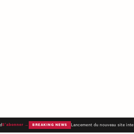
Lancement du nouveau site inter
S'abonner →
BREAKING NEWS