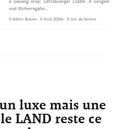
a Gesang erop: Lëtzebuerger Lidder. A sengem
mat Bicherregaler…
Frédéric Braun
6 Août 2026
9 min de lecture
 un luxe mais une
 le LAND reste ce