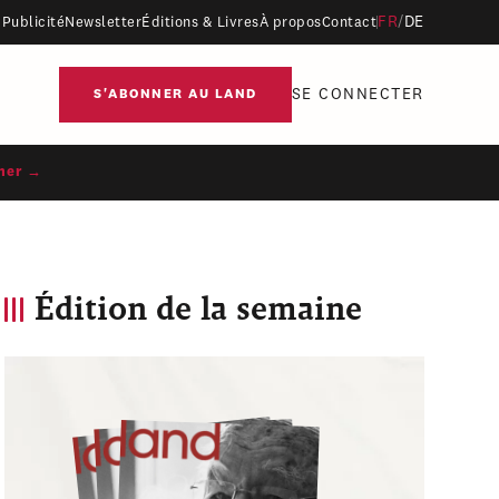
FR
/
DE
Publicité
Newsletter
Éditions & Livres
À propos
Contact
SE CONNECTER
S'ABONNER AU LAND
ner →
Édition de la semaine