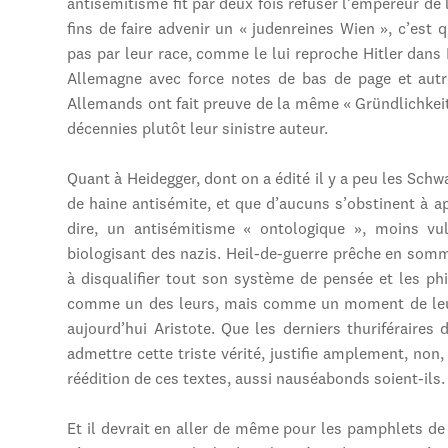
antisémitisme fit par deux fois refuser l’empereur de lu
fins de faire advenir un « judenreines Wien », c’est qu
pas par leur race, comme le lui reproche Hitler dan
Allemagne avec force notes de bas de page et autr
Allemands ont fait preuve de la même « Gründlichkeit 
décennies plutôt leur sinistre auteur.
Quant à Heidegger, dont on a édité il y a peu les Sch
de haine antisémite, et que d’aucuns s’obstinent à app
dire, un antisémitisme « ontologique », moins vulg
biologisant des nazis. Heil-de-guerre prêche en somm
à disqualifier tout son système de pensée et les phi
comme un des leurs, mais comme un moment de leur 
aujourd’hui Aristote. Que les derniers thuriféraires
admettre cette triste vérité, justifie amplement, non,
réédition de ces textes, aussi nauséabonds soient-ils.
Et il devrait en aller de même pour les pamphlets de