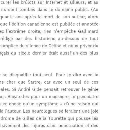
urer les brûlots sur Internet et ailleurs, et au
d ils sont tombés dans le domaine public. (Au
inquante ans après la mort de son auteur, alors
i que l’édition canadienne est publiée et annotée
ec l’extrême droite, rien n’empêche Gallimard
 rédigé par des historiens au-dessus de tout
 complice du silence de Céline et nous priver du
nçais du siècle dernier était aussi un des plus
 se disqualifie tout seul. Pour le dire avec la
ns cher que Sartre, car avec un seul de ces
les. Si André Gide pensait retrouver le génie
dans Bagatelles pour un massacre, le psychiatre
autre chose qu’un symptôme « d’une raison qui
e l’auteur. Les neurologues se feraient une joie
ndrome de Gilles de la Tourette qui pousse les
lsivement des injures sans ponctuation et des