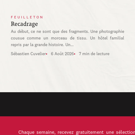
FEUILLETON
Recadrage
Au début, ce ne sont que des fragments. Une photographie
cousue comme un morceau de tissu. Un hôtel familial
repris par la grande histoire. Un…
Sébastien Cuvelier
6 Août 2026
7 min de lecture
Chaque semaine, recevez gratuitement une sélection