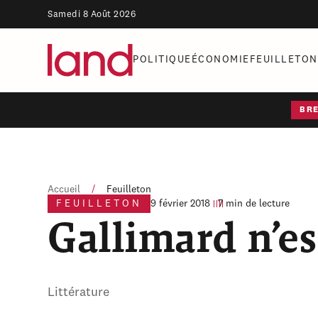
Samedi 8 Août 2026
POLITIQUE
ÉCONOMIE
FEUILLETON
BR
Accueil
/
Feuilleton
FEUILLETON
9 février 2018
7 min de lecture
Gallimard n’es
Littérature