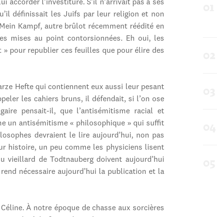
i accorder l’investiture. S’il n’arrivait pas à ses
’il définissait les Juifs par leur religion et non
s Mein Kampf, autre brûlot récemment réédité en
es mises au point contorsionnées. Eh oui, les
» pour republier ces feuilles que pour élire des
warze Hefte qui contiennent eux aussi leur pesant
eler les cahiers bruns, il défendait, si l’on ose
aire pensait-il, que l’antisémitisme racial et
e un antisémitisme « philosophique » qui suffit
losophes devraient le lire aujourd’hui, non pas
histoire, un peu comme les physiciens lisent
 du vieillard de Todtnauberg doivent aujourd’hui
 rend nécessaire aujourd’hui la publication et la
 Céline. À notre époque de chasse aux sorcières