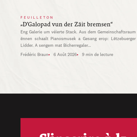
FEUILLETON
„D’Galopad vun der Zäit bremsen“
Eng Galerie um véierte Stack. Aus dem Gemeinschaftsraum
ënnen schaalt Pianosmusek a Gesang erop: Lëtzebuerger
Lidder. A sengem mat Bicherregaler…
Frédéric Braun
6 Août 2026
9 min de lecture