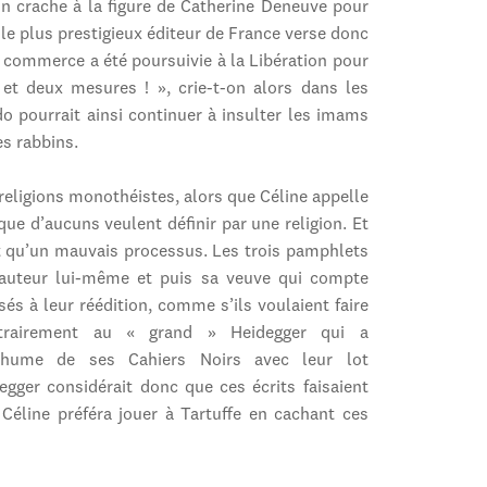
n crache à la figure de Catherine Deneuve pour
 le plus prestigieux éditeur de France verse donc
n commerce a été poursuivie à la Libération pour
 et deux mesures ! », crie-t-on alors dans les
do pourrait ainsi continuer à insulter les imams
es rabbins.
 religions monothéistes, alors que Céline appelle
e d’aucuns veulent définir par une religion. Et
nt qu’un mauvais processus. Les trois pamphlets
 l’auteur lui-même et puis sa veuve qui compte
és à leur réédition, comme s’ils voulaient faire
ontrairement au « grand » Heidegger qui a
thume de ses Cahiers Noirs avec leur lot
egger considérait donc que ces écrits faisaient
 Céline préféra jouer à Tartuffe en cachant ces