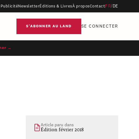
FR
/
DE
Publicité
Newsletter
Éditions & Livres
À propos
Contact
SE CONNECTER
S'ABONNER AU LAND
ner →
Article paru dans
Édition février 2018