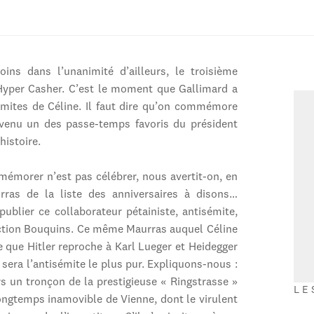
s dans l’unanimité d’ailleurs, le troisième
’Hyper Casher. C’est le moment que Gallimard a
émites de Céline. Il faut dire qu’on commémore
enu un des passe-temps favoris du président
histoire.
mémorer n’est pas célébrer, nous avertit-on, en
rras de la liste des anniversaires à disons…
ublier ce collaborateur pétainiste, antisémite,
lection Bouquins. Ce même Maurras auquel Céline
e que Hitler reproche à Karl Lueger et Heidegger
i sera l’antisémite le plus pur. Expliquons-nous :
s un tronçon de la prestigieuse « Ringstrasse »
LE
longtemps inamovible de Vienne, dont le virulent