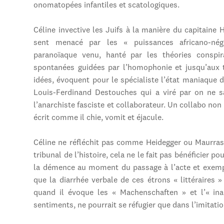
onomatopées infantiles et scatologiques.
Céline invective les Juifs à la manière du capitaine
sent menacé par les « puissances africano-né
paranoïaque venu, hanté par les théories conspira
spontanées guidées par l’homophonie et jusqu’aux t
idées, évoquent pour le spécialiste l’état maniaque 
Louis-Ferdinand Destouches qui a viré par on ne 
l’anarchiste fasciste et collaborateur. Un collabo no
écrit comme il chie, vomit et éjacule.
Céline ne réfléchit pas comme Heidegger ou Maurras,
tribunal de l’histoire, cela ne le fait pas bénéficier po
la démence au moment du passage à l’acte et exempt 
que la diarrhée verbale de ces étrons « littéraires
quand il évoque les « Machenschaften » et l’« inau
sentiments, ne pourrait se réfugier que dans l’imitation