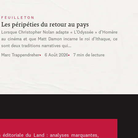
FEUILLETON
Les péripéties du retour au pays
Lorsque Christopher Nolan adapte « L’Odyssée » d’Homère
au cinéma et que Matt Damon incarne le roi d’Ithaque, ce
sont deux traditions narratives qui…
Marc Trappendreher
6 Août 2026
7 min de lecture
 éditoriale du Land : analyses marquantes,