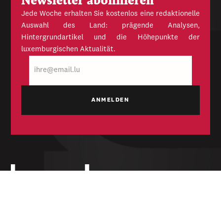
Newsletter abonnieren
Jede Woche erhalten Sie kostenlos eine redaktionelle
Auswahl des Land: prägende Analysen,
Hintergrundartikel und die Höhepunkte der
luxemburgischen Aktualität.
E-
Mail
Unabhängige Wochenzeitung für Politik,
Wirtschaft und Kultur des Großherzogtums