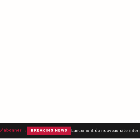
Lancement du nouveau site interne
'abonner →
BREAKING NEWS