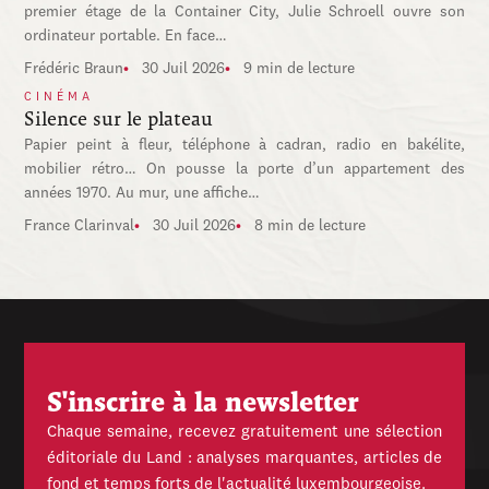
premier étage de la Container City, Julie Schroell ouvre son
ordinateur portable. En face…
Frédéric Braun
30 Juil 2026
9 min de lecture
CINÉMA
Silence sur le plateau
Papier peint à fleur, téléphone à cadran, radio en bakélite,
mobilier rétro… On pousse la porte d’un appartement des
années 1970. Au mur, une affiche…
France Clarinval
30 Juil 2026
8 min de lecture
S'inscrire à la newsletter
Chaque semaine, recevez gratuitement une sélection
éditoriale du Land : analyses marquantes, articles de
fond et temps forts de l'actualité luxembourgeoise.