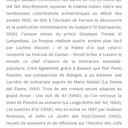
Giorgio Bassani (1916-2000) fait partie de ces écrivains qui
ont fait discrètement rayonner le cinéma italien. Outre ses
nombreuses contributions scénaristiques au début des
années 1950, on doit à l’écrivain de Ferrare la découverte
et la publication retentissantes du Guépard (Il Gattopardo,
1958), l’unique roman du prince Giuseppe Tomasi di
Lampedusa. La fresque réalisée quatre années plus tard
par Luchino Visconti – et la Palme d’or que celui-ci
remporte au Festival de Cannes – feront briller à travers le
monde ce chef d’œuvre de la littérature nationale-
populaire. C’est également grâce à Bassani que Pier Paolo
Pasolini, son compatriote de Bologne, a pu entamer une
carrière de scénariste auprès de Mario Soldati (La Donna
del Fiume, 1954). Trois de ses romans seront adaptés au
grand écran : Une nuit de 43 (1948), où l’on retrouve la
main de Pasolini au scénario (La Lunga Notte del’ 43, 1960),
Les lunettes d’or (1958), mis en scène en 1987 par Giuliano
Montaldo, et enfin Le Jardin des Finzi-Contini (1962),
recueil de souvenirs et de réflexions sur l’histoire des Juifs