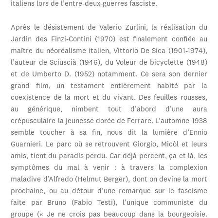
italiens lors de l’entre-deux-guerres fasciste.
Après le désistement de Valerio Zurlini, la réalisation du
Jardin des Finzi-Contini (1970) est finalement confiée au
maître du néoréalisme italien, Vittorio De Sica (1901-1974),
l’auteur de Sciuscià (1946), du Voleur de bicyclette (1948)
et de Umberto D. (1952) notamment. Ce sera son dernier
grand film, un testament entièrement habité par la
coexistence de la mort et du vivant. Des feuilles rousses,
au générique, nimbent tout d’abord d’une aura
crépusculaire la jeunesse dorée de Ferrare. L’automne 1938
semble toucher à sa fin, nous dit la lumière d’Ennio
Guarnieri. Le parc où se retrouvent Giorgio, Micòl et leurs
amis, tient du paradis perdu. Car déjà percent, ça et là, les
symptômes du mal à venir : à travers la complexion
maladive d’Alfredo (Helmut Berger), dont on devine la mort
prochaine, ou au détour d’une remarque sur le fascisme
faite par Bruno (Fabio Testi), l’unique communiste du
groupe (« Je ne crois pas beaucoup dans la bourgeoisie.