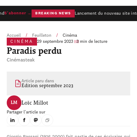
nd
Lancement du nouveau site inte
S'abonner →
BREAKING NEWS
Accueil
/
Feuilleton
/
Cinéma
CINÉMA
29 septembre 2023
3 min de lecture
Paradis perdu
Cinémasteak
Article paru dans
Édition septembre 2023
Loïc Millot
LM
Partager l'article sur