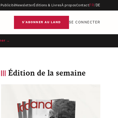
FR
/
DE
Publicité
Newsletter
Éditions & Livres
À propos
Contact
SE CONNECTER
S'ABONNER AU LAND
ner →
Édition de la semaine