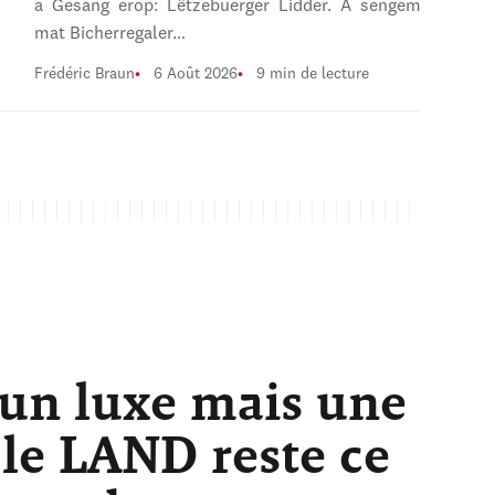
a Gesang erop: Lëtzebuerger Lidder. A sengem
mat Bicherregaler…
Frédéric Braun
6 Août 2026
9 min de lecture
 un luxe mais une
 le LAND reste ce