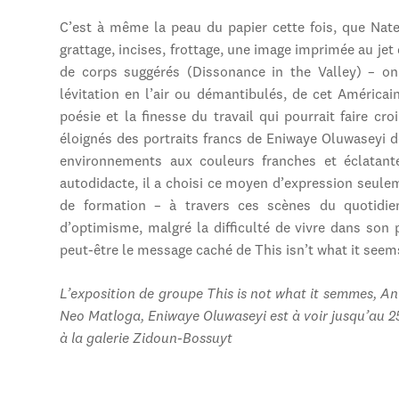
C’est à même la peau du papier cette fois, que Nate 
grattage, incises, frottage, une image imprimée au jet
de corps suggérés (Dissonance in the Valley) – on 
lévitation en l’air ou démantibulés, de cet Américai
poésie et la finesse du travail qui pourrait faire cr
éloignés des portraits francs de Eniwaye Oluwaseyi d
environnements aux couleurs franches et éclatante
autodidacte, il a choisi ce moyen d’expression seule
de formation – à travers ces scènes du quotidie
d’optimisme, malgré la difficulté de vivre dans son
peut-être le message caché de This isn’t what it seem
L’exposition de groupe This is not what it semmes, A
Neo Matloga, Eniwaye Oluwaseyi est à voir jusqu’au 25
à la galerie Zidoun-Bossuyt