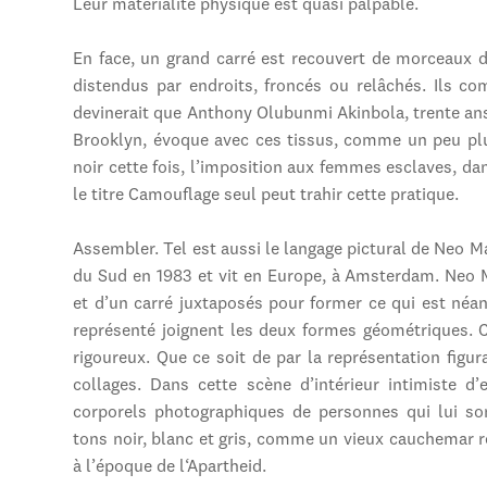
Leur matérialité physique est quasi palpable.
En face, un grand carré est recouvert de morceaux 
distendus par endroits, froncés ou relâchés. Ils c
devinerait que Anthony Olubunmi Akinbola, trente ans,
Brooklyn, évoque avec ces tissus, comme un peu plu
noir cette fois, l’imposition aux femmes esclaves, da
le titre Camouflage seul peut trahir cette pratique.
Assembler. Tel est aussi le langage pictural de Neo Ma
du Sud en 1983 et vit en Europe, à Amsterdam. Neo M
et d’un carré juxtaposés pour former ce qui est néa
représenté joignent les deux formes géométriques. C
rigoureux. Que ce soit de par la représentation figur
collages. Dans cette scène d’intérieur intimiste d
corporels photographiques de personnes qui lui son
tons noir, blanc et gris, comme un vieux cauchemar ré
à l’époque de l‘Apartheid.