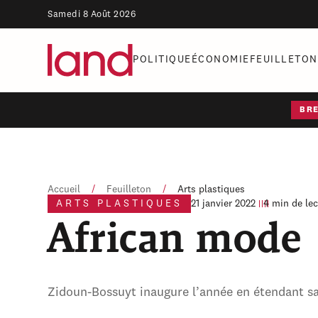
Samedi 8 Août 2026
POLITIQUE
ÉCONOMIE
FEUILLETON
BR
Accueil
/
Feuilleton
/
Arts plastiques
ARTS PLASTIQUES
21 janvier 2022
4 min de lec
African mode
Zidoun-Bossuyt inaugure l’année en étendant sa p