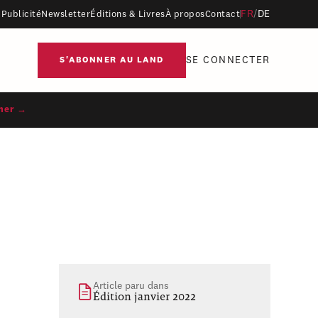
FR
/
DE
Publicité
Newsletter
Éditions & Livres
À propos
Contact
SE CONNECTER
S'ABONNER AU LAND
ner →
Article paru dans
Édition janvier 2022