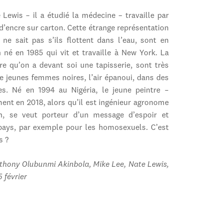
Lewis – il a étudié la médecine – travaille par
 d’encre sur carton. Cette étrange représentation
ne sait pas s’ils flottent dans l’eau, sont en
n né en 1985 qui vit et travaille à New York. La
oire qu’on a devant soi une tapisserie, sont très
e jeunes femmes noires, l’air épanoui, dans des
s. Né en 1994 au Nigéria, le jeune peintre –
ment en 2018, alors qu’il est ingénieur agronome
n, se veut porteur d’un message d’espoir et
 pays, par exemple pour les homosexuels. C’est
s ?
nthony Olubunmi Akinbola, Mike Lee, Nate Lewis,
 février