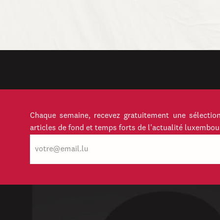
Chaque semaine, recevez gratuitement une sélection
articles de fond et temps forts de l'actualité luxembou
E-
mail