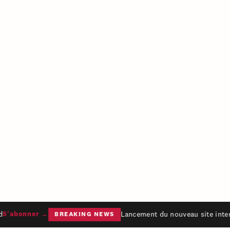
Lancement du nouveau site intern
S'abonner →
BREAKING NEWS