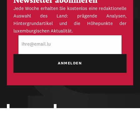
Newsletter abonnieren
Jede Woche erhalten Sie kostenlos eine redaktionelle
Auswahl des Land: prägende Analysen,
Hintergrundartikel und die Höhepunkte der
luxemburgischen Aktualität.
E-
Mail
Unabhängige Wochenzeitung für Politik,
Wirtschaft und Kultur des Großherzogtums