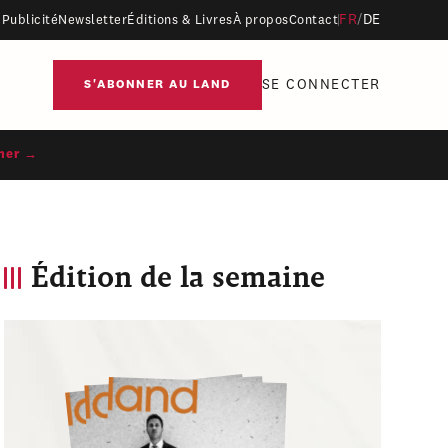
FR
/
DE
Publicité
Newsletter
Éditions & Livres
À propos
Contact
SE CONNECTER
S'ABONNER AU LAND
ner →
Édition de la semaine