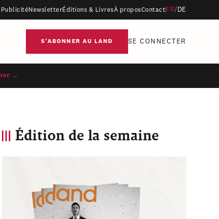
FR
/
DE
Publicité
Newsletter
Éditions & Livres
À propos
Contact
SE CONNECTER
S'ABONNER AU LAND
ner →
Édition de la semaine