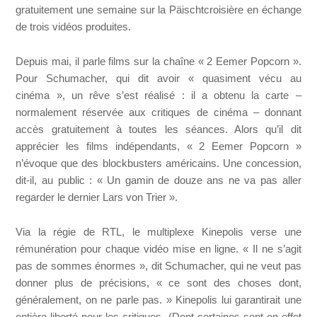
gratuitement une semaine sur la Päischtcroisière en échange
de trois vidéos produites.
Depuis mai, il parle films sur la chaîne « 2 Eemer Popcorn ».
Pour Schumacher, qui dit avoir « quasiment vécu au
cinéma », un rêve s’est réalisé : il a obtenu la carte –
normalement réservée aux critiques de cinéma – donnant
accès gratuitement à toutes les séances. Alors qu’il dit
apprécier les films indépendants, « 2 Eemer Popcorn »
n’évoque que des blockbusters américains. Une concession,
dit-il, au public : « Un gamin de douze ans ne va pas aller
regarder le dernier Lars von Trier ».
Via la régie de RTL, le multiplexe Kinepolis verse une
rémunération pour chaque vidéo mise en ligne. « Il ne s’agit
pas de sommes énormes », dit Schumacher, qui ne veut pas
donner plus de précisions, « ce sont des choses dont,
généralement, on ne parle pas. » Kinepolis lui garantirait une
entière liberté pour les critiques. (Dont certaines sont en effet