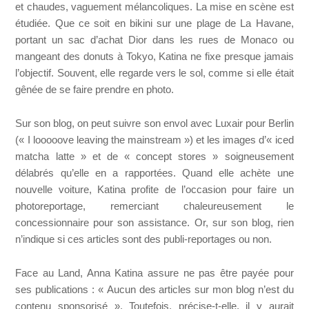
et chaudes, vaguement mélancoliques. La mise en scène est
étudiée. Que ce soit en bikini sur une plage de La Havane,
portant un sac d’achat Dior dans les rues de Monaco ou
mangeant des donuts à Tokyo, Katina ne fixe presque jamais
l’objectif. Souvent, elle regarde vers le sol, comme si elle était
gênée de se faire prendre en photo.
Sur son blog, on peut suivre son envol avec Luxair pour Berlin
(« I looooove leaving the mainstream ») et les images d’« iced
matcha latte » et de « concept stores » soigneusement
délabrés qu’elle en a rapportées. Quand elle achète une
nouvelle voiture, Katina profite de l’occasion pour faire un
photoreportage, remerciant chaleureusement le
concessionnaire pour son assistance. Or, sur son blog, rien
n’indique si ces articles sont des publi-reportages ou non.
Face au Land, Anna Katina assure ne pas être payée pour
ses publications : « Aucun des articles sur mon blog n’est du
contenu sponsorisé ». Toutefois, précise-t-elle, il y aurait