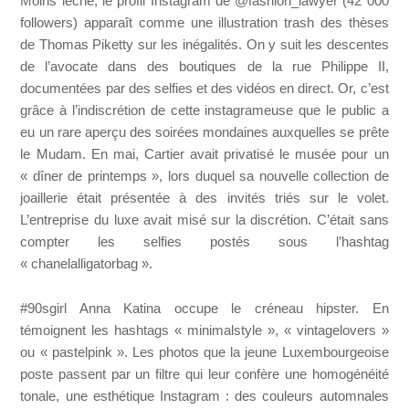
Moins léché, le profil Instagram de @fashion_lawyer (42 000
followers) apparaît comme une illustration trash des thèses
de Thomas Piketty sur les inégalités. On y suit les descentes
de l’avocate dans des boutiques de la rue Philippe II,
documentées par des selfies et des vidéos en direct. Or, c’est
grâce à l’indiscrétion de cette instagrameuse que le public a
eu un rare aperçu des soirées mondaines auxquelles se prête
le Mudam. En mai, Cartier avait privatisé le musée pour un
« dîner de printemps », lors duquel sa nouvelle collection de
joaillerie était présentée à des invités triés sur le volet.
L’entreprise du luxe avait misé sur la discrétion. C’était sans
compter les selfies postés sous l’hashtag
« chanelalligatorbag ».
#90sgirl Anna Katina occupe le créneau hipster. En
témoignent les hashtags « minimalstyle », « vintagelovers »
ou « pastelpink ». Les photos que la jeune Luxembourgeoise
poste passent par un filtre qui leur confère une homogénéité
tonale, une esthétique Instagram : des couleurs automnales