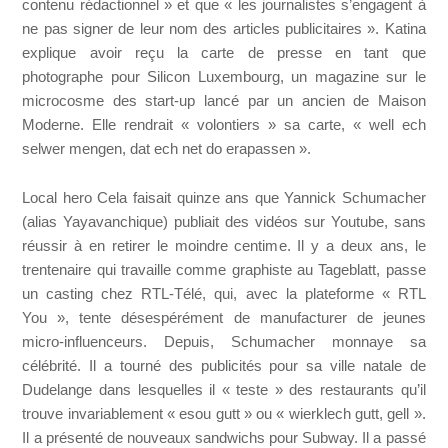
contenu rédactionnel » et que « les journalistes s’engagent à
ne pas signer de leur nom des articles publicitaires ». Katina
explique avoir reçu la carte de presse en tant que
photographe pour Silicon Luxembourg, un magazine sur le
microcosme des start-up lancé par un ancien de Maison
Moderne. Elle rendrait « volontiers » sa carte, « well ech
selwer mengen, dat ech net do erapassen ».
Local hero Cela faisait quinze ans que Yannick Schumacher
(alias Yayavanchique) publiait des vidéos sur Youtube, sans
réussir à en retirer le moindre centime. Il y a deux ans, le
trentenaire qui travaille comme graphiste au Tageblatt, passe
un casting chez RTL-Télé, qui, avec la plateforme « RTL
You », tente désespérément de manufacturer de jeunes
micro-influenceurs. Depuis, Schumacher monnaye sa
célébrité. Il a tourné des publicités pour sa ville natale de
Dudelange dans lesquelles il « teste » des restaurants qu’il
trouve invariablement « esou gutt » ou « wierklech gutt, gell ».
Il a présenté de nouveaux sandwichs pour Subway. Il a passé