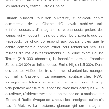
White » pour 140 euros. « Nos élèves sont très influencés par
les marques », estime Carole Chaine.
Human billboard Pour son ouverture, le nouveau centre
commercial de la Cloche d’Or avait mobilisé trois
« influenceuses » d’Instagram, le réseau social préféré des
jeunes qui y risquent moins de croiser leurs parents que sur
Facebook. Le choix correspond aux publics cibles que le
centre commercial compte attirer pour rentabiliser ses 300
millions d’euros d’investissements : La jeune expat Pauline
Torres (219 000 abonnés), la frontalière lorraine Yasmine
Zeroc (134 000) et l’influenceuse Emilie Higle (115 000). Dans
des courtes vidéos, les trois femmes chantent les louanges
du mall à Gasperich. La première, auditrice chez PWC,
s’imagine ses futures pauses-midi : « Entre midi et deux, je
vais pouvoir aller faire du shopping avec mes collègues ». La
deuxième, résidente messine et animatrice de la matinale sur
Essentiel Radio, évoque de « nouvelles enseignes qu’on n’a
pas à Metz ». La troisième, glamour girl sur Instagram,