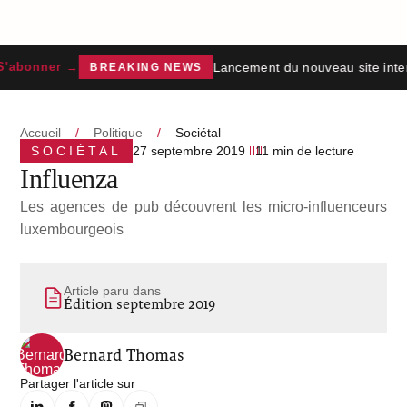
Lancement du nouveau site intern
abonner →
BREAKING NEWS
Accueil
/
Politique
/
Sociétal
SOCIÉTAL
27 septembre 2019
11 min de lecture
Influenza
Les agences de pub découvrent les micro-influenceurs
luxembourgeois
Article paru dans
Édition septembre 2019
Bernard Thomas
Partager l'article sur