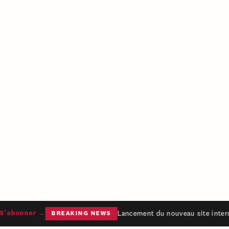
Lancement du nouveau site interne
'abonner →
BREAKING NEWS