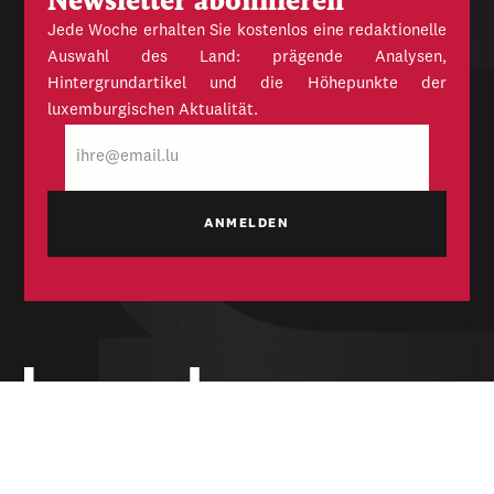
Newsletter abonnieren
Jede Woche erhalten Sie kostenlos eine redaktionelle
Auswahl des Land: prägende Analysen,
Hintergrundartikel und die Höhepunkte der
luxemburgischen Aktualität.
E-
Mail
Unabhängige Wochenzeitung für Politik,
Wirtschaft und Kultur des Großherzogtums