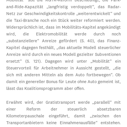
Mobilität“ soll die RGTR-Reform beschleunigt, die Park-
and-Ride-Kapazität „langfristig verdoppelt“, das Radar-
Netz zur Geschwindigkeitskontrolle „weiterentwickelt“ und
die Taxi-Branche noch ein Stück weiter reformiert werden.
Widersprüchlich ist, dass im Mobilitäts-Kapitel angekündigt
wird, die Elektromobilität werde durch noch
„substanziellere“ Anreize gefördert (S. 40), das Finanz-
Kapitel dagegen festhält, „das aktuelle Modell steuerlicher
Anreize wird durch ein neues Modell gezielter Subventionen
ersetzt“ (S. 121). Dagegen wird unter „Mobilität“ ein
Steuervorteil für Arbeitnehmer in Aussicht gestellt, „die
sich mit anderen Mitteln als dem Auto fortbewegen“. Ob
damit ein genereller Bonus für Leute ohne Auto gemeint ist,
lässt das Koalitionsprogramm aber offen.
Erwähnt wird, der Gratistransport werde „parallell“ mit
einer Reform der steuerlich absetzbaren
Kilometerpauschale eingeführt, damit „zwischen den
Transportanbietern keine Einnahmenausfälle“ entstehen.