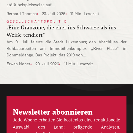
stößt beispielsweise auf…
Bernard Thomas
23. Juli 2026
11 Min. Lesezeit
GESELLSCHAFTSPOLITIK
„Eine Grauzone, die eher ins Schwarze als ins
Weiße tendiert“
Am 9. Juli feierte die Stadt Luxemburg den Abschluss der
Rohbauarbeiten am Immobilienkomplex „River Place“ in
Dommeldange. Das Projekt, das 2019 von…
Erwan Nonet
20. Juli 2026
11 Min. Lesezeit
Newsletter abonnieren
Jede Woche erhalten Sie kostenlos eine redaktionelle
Auswahl des Land: prägende Analysen,