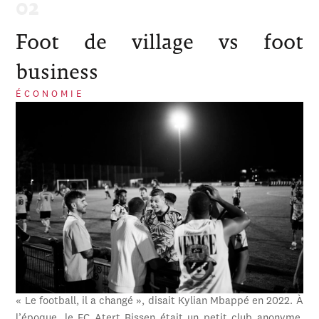
Foot de village vs foot
business
ÉCONOMIE
« Le football, il a changé », disait Kylian Mbappé en 2022. À
l’époque, le FC Atert Bissen était un petit club anonyme,