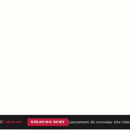
Lancement du nouveau site intern
S'abonner →
BREAKING NEWS