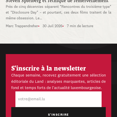
Steven Spielberg et l'éthique de l'émerveillement
Près de cinq décennies séparent *Rencontres du troisième type*
et *Disclosure Day* – et pourtant, ces deux films traitent de la
même obsession. Le…
Marc Trappendreher
30 Juil 2026
7 min de lecture
S'inscrire à la newsletter
Chaque semaine, recevez gratuitement une sélection
éditoriale du Land : analyses marquantes, articles de
fond et temps forts de l'actualité luxembourgeoise.
E-
mail