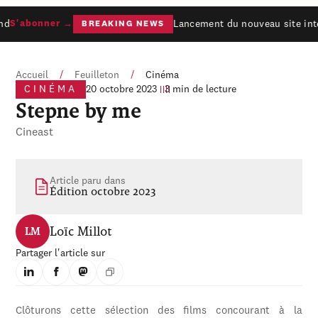
nd
Lancement du nouveau site inte
S'abonner →
BREAKING NEWS
Accueil
/
Feuilleton
/
Cinéma
CINÉMA
20 octobre 2023
3 min de lecture
Stepne by me
Cineast
Article paru dans
Édition octobre 2023
Loïc Millot
LM
Partager l'article sur
Clôturons cette sélection des films concourant à la