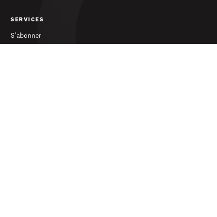
SERVICES
S’abonner
Publicité
Newsletter
LE JOURNAL
À propos
Contact
© 2026 d'Lëtzebuerger Land — Tous droits réservés
Protection des données
Conditions générales de vente
Impressum
Crafted by Adoraweb