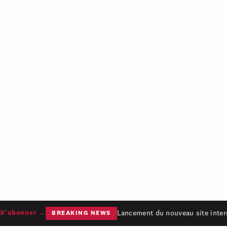
Lancement du nouveau site intern
'abonner →
BREAKING NEWS