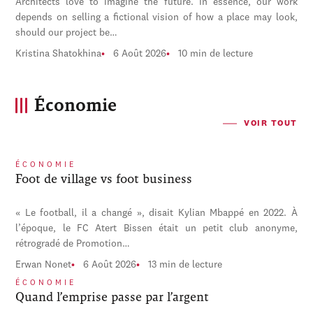
Architects love to imagine the future. In essence, our work
depends on selling a fictional vision of how a place may look,
should our project be…
Kristina Shatokhina
6 Août 2026
10 min de lecture
Économie
VOIR TOUT
ÉCONOMIE
Foot de village vs foot business
« Le football, il a changé », disait Kylian Mbappé en 2022. À
l’époque, le FC Atert Bissen était un petit club anonyme,
rétrogradé de Promotion…
Erwan Nonet
6 Août 2026
13 min de lecture
ÉCONOMIE
Quand l’emprise passe par l’argent