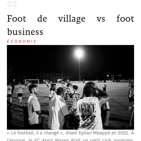
Foot de village vs foot
business
ÉCONOMIE
« Le football, il a changé », disait Kylian Mbappé en 2022. À
l’époque, le FC Atert Bissen était un petit club anonyme,