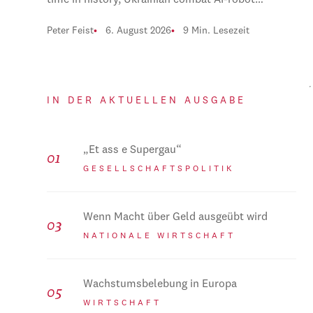
time in history, Ukrainian combat AI-robot…
Peter Feist
6. August 2026
9 Min. Lesezeit
IN DER AKTUELLEN AUSGABE
„Et ass e Supergau“
GESELLSCHAFTSPOLITIK
Wenn Macht über Geld ausgeübt wird
NATIONALE WIRTSCHAFT
Wachstumsbelebung in Europa
WIRTSCHAFT