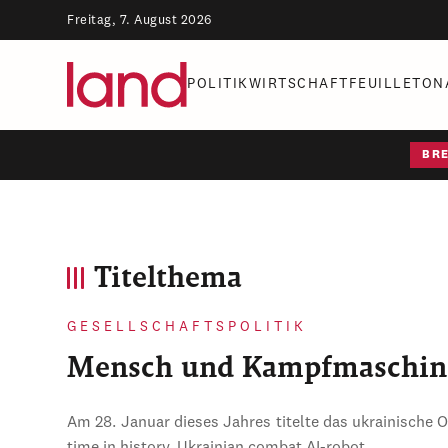
Freitag, 7. August 2026
POLITIK
WIRTSCHAFT
FEUILLETON
BR
Titelthema
GESELLSCHAFTSPOLITIK
Mensch und Kampfmaschin
Am 28. Januar dieses Jahres titelte das ukrainische 