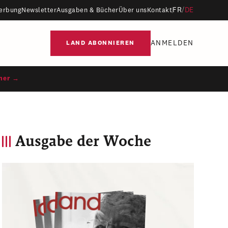
FR
/
DE
erbung
Newsletter
Ausgaben & Bücher
Über uns
Kontakt
ANMELDEN
LAND ABONNIEREN
ner →
Ausgabe der Woche