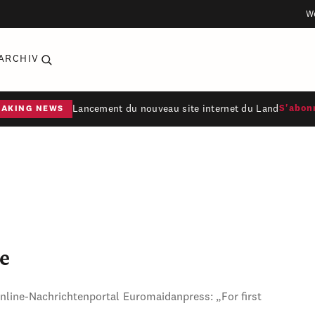
W
ARCHIV
Lancement du nouveau site internet du Land
S'abon
EAKING NEWS
e
Online-Nachrichtenportal Euromaidanpress: „For first