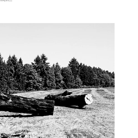
schen…