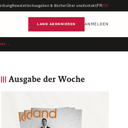
FR
/
DE
erbung
Newsletter
Ausgaben & Bücher
Über uns
Kontakt
ANMELDEN
LAND ABONNIEREN
ner →
Ausgabe der Woche