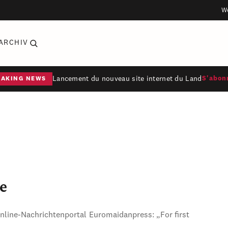
W
ARCHIV
Lancement du nouveau site internet du Land
S'abon
EAKING NEWS
e
Online-Nachrichtenportal Euromaidanpress: „For first