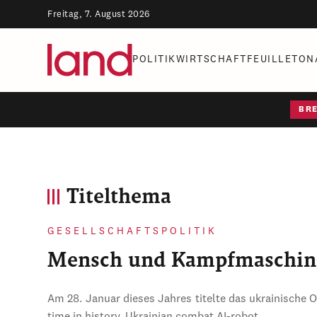
Freitag, 7. August 2026
POLITIK
WIRTSCHAFT
FEUILLETON
BR
Titelthema
GESELLSCHAFTSPOLITIK
Mensch und Kampfmaschin
Am 28. Januar dieses Jahres titelte das ukrainische 