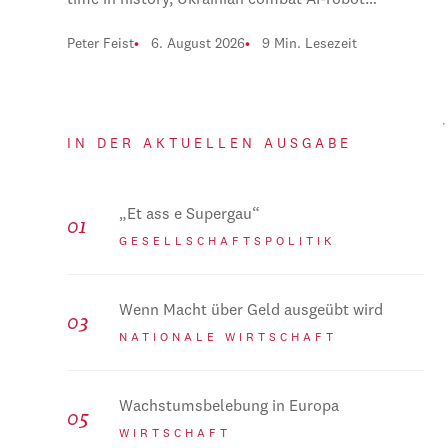
time in history, Ukrainian combat AI-robot…
Peter Feist
6. August 2026
9 Min. Lesezeit
IN DER AKTUELLEN AUSGABE
„Et ass e Supergau“
GESELLSCHAFTSPOLITIK
Wenn Macht über Geld ausgeübt wird
NATIONALE WIRTSCHAFT
Wachstumsbelebung in Europa
WIRTSCHAFT