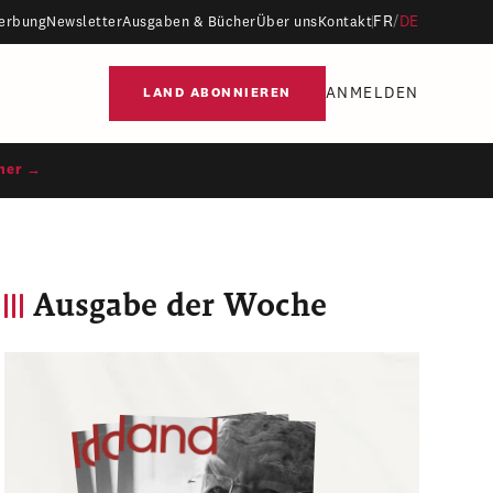
FR
/
DE
erbung
Newsletter
Ausgaben & Bücher
Über uns
Kontakt
ANMELDEN
LAND ABONNIEREN
ner →
Ausgabe der Woche