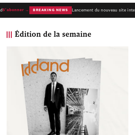
Lancement du nouveau site intern
S'abonner →
BREAKING NEWS
Édition de la semaine