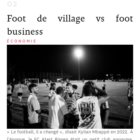
Foot de village vs foot
business
ÉCONOMIE
« Le football, il a changé », disait Kylian Mbappé en 2022. À
l’époque, le FC Atert Bissen était un petit club anonyme,