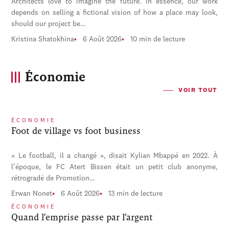
Architects love to imagine the future. In essence, our work
depends on selling a fictional vision of how a place may look,
should our project be…
Kristina Shatokhina
6 Août 2026
10 min de lecture
Économie
VOIR TOUT
ÉCONOMIE
Foot de village vs foot business
« Le football, il a changé », disait Kylian Mbappé en 2022. À
l’époque, le FC Atert Bissen était un petit club anonyme,
rétrogradé de Promotion…
Erwan Nonet
6 Août 2026
13 min de lecture
ÉCONOMIE
Quand l’emprise passe par l’argent