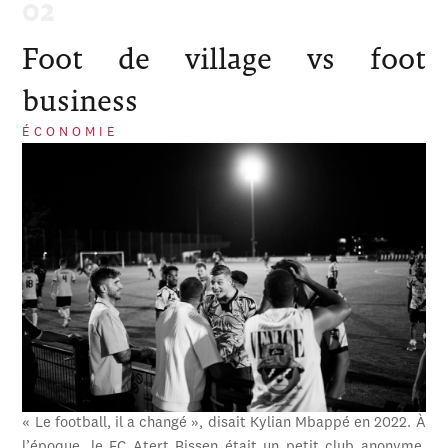
Foot de village vs foot
business
ÉCONOMIE
« Le football, il a changé », disait Kylian Mbappé en 2022. À
l’époque, le FC Atert Bissen était un petit club anonyme,