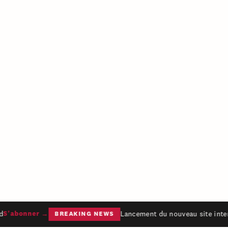
Lancement du nouveau site intern
S'abonner →
BREAKING NEWS