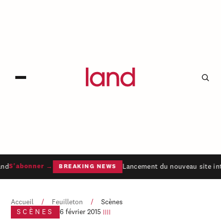
nd
Lancement du nouveau site int
S'abonner →
BREAKING NEWS
Accueil
/
Feuilleton
/
Scènes
SCÈNES
6 février 2015