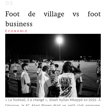
Foot de village vs foot
business
ÉCONOMIE
« Le football, il a changé », disait Kylian Mbappé en 2022. À
l’époque, le FC Atert Bissen était un petit club anonyme,