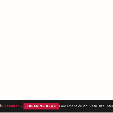
Lancement du nouveau site intern
'abonner →
BREAKING NEWS