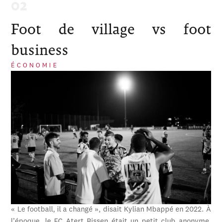
Foot de village vs foot
business
ÉCONOMIE
« Le football, il a changé », disait Kylian Mbappé en 2022. À
l’époque, le FC Atert Bissen était un petit club anonyme,