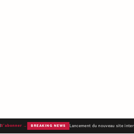
Lancement du nouveau site intern
'abonner →
BREAKING NEWS