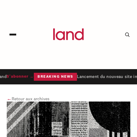
and
Lancement du nouveau site in
S'abonner →
BREAKING NEWS
←
Retour aux archives