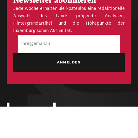
Newsletter abonnieren
Jede Woche erhalten Sie kostenlos eine redaktionelle
Auswahl des Land: prägende Analysen,
Hintergrundartikel und die Höhepunkte der
luxemburgischen Aktualität.
E-
Mail
Unabhängige Wochenzeitung für Politik,
Wirtschaft und Kultur des Großherzogtums