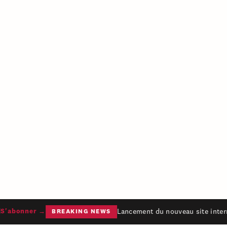
Lancement du nouveau site intern
'abonner →
BREAKING NEWS