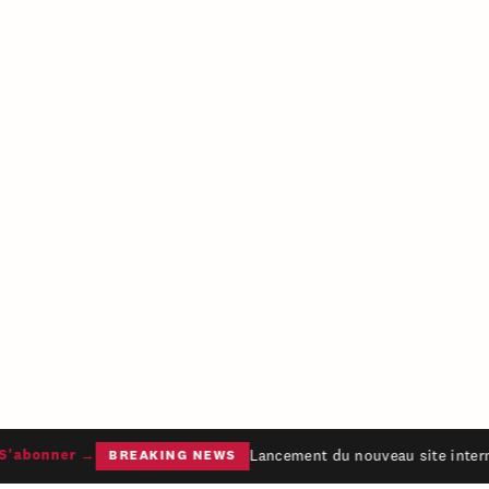
Lancement du nouveau site interne
'abonner →
BREAKING NEWS