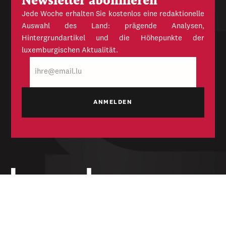
Newsletter abonnieren
Jede Woche erhalten Sie kostenlos eine redaktionelle
Auswahl des Land: prägende Analysen,
Hintergrundartikel und die Höhepunkte der
luxemburgischen Aktualität.
E-
Mail
Unabhängige Wochenzeitung für Politik,
Wirtschaft und Kultur des Großherzogtums