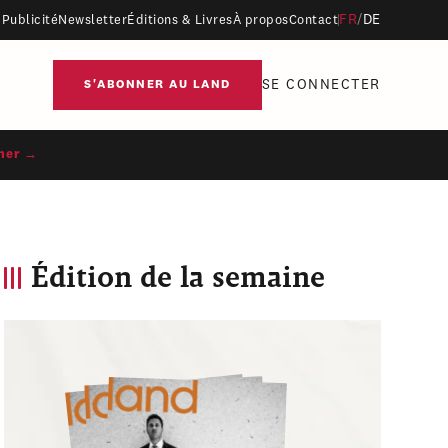
FR
/
DE
Publicité
Newsletter
Éditions & Livres
À propos
Contact
SE CONNECTER
S'ABONNER AU LAND
ner →
Édition de la semaine